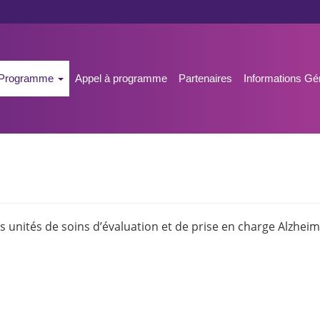
n
eil
Programme
Appel à programme
Partenaires
Informations G
gation
es unités de soins d’évaluation et de prise en charge Alzhei