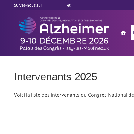
Aller
Panneau de gestion des cookies
Suivez-nous sur
et
au
contenu
principal
Mai
Accu
navi
Intervenants 2025
Voici la liste des intervenants du Congrès National d