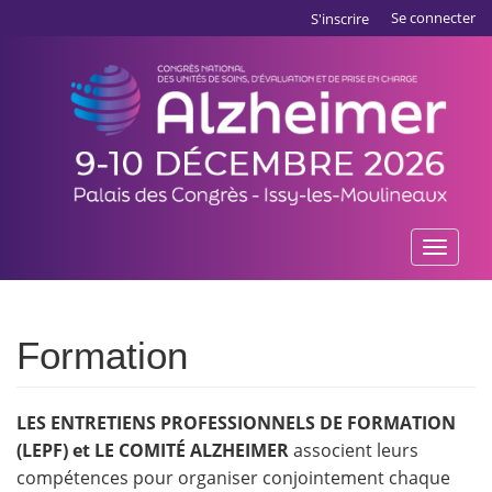
Aller
Panneau de gestion des cookies
Se connecter
S'inscrire
au
contenu
principal
Toggle
naviga
Formation
LES ENTRETIENS PROFESSIONNELS DE FORMATION
(LEPF) et LE COMITÉ ALZHEIMER
associent leurs
compétences pour organiser conjointement chaque