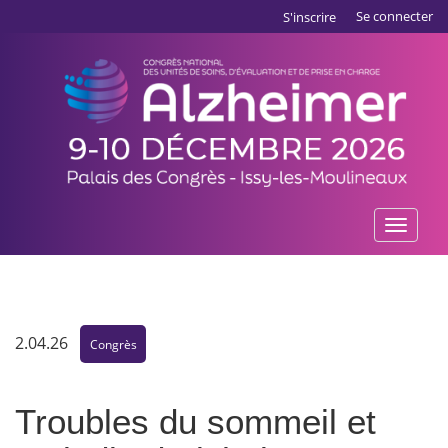
Aller
Panneau de gestion des cookies
Se connecter
S'inscrire
au
contenu
principal
Toggle
naviga
2.04.26
Congrès
Troubles du sommeil et