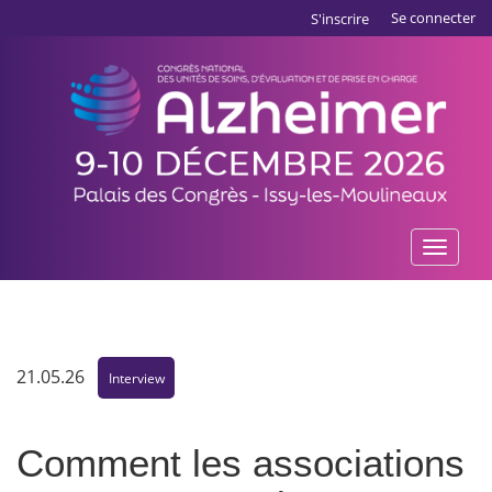
Aller
Panneau de gestion des cookies
Se connecter
S'inscrire
au
contenu
principal
Toggle
naviga
21.05.26
Interview
Comment les associations