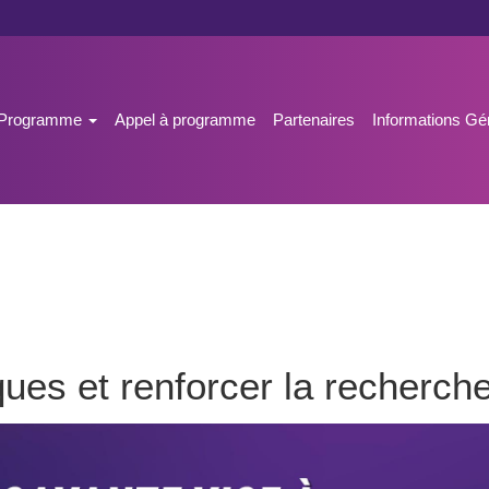
n
eil
Programme
Appel à programme
Partenaires
Informations G
gation
ques et renforcer la recherch