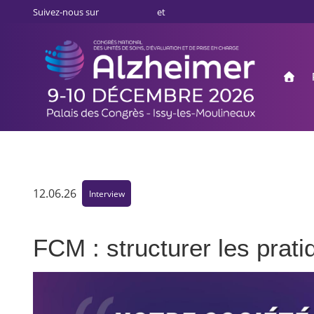
Aller
Panneau de gestion des cookies
Suivez-nous sur
et
au
contenu
principal
Mai
Accu
navi
12.06.26
Interview
FCM : structurer les prati