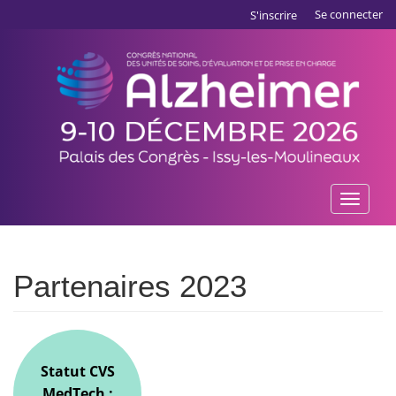
Aller
Panneau de gestion des cookies
Se connecter
S'inscrire
au
contenu
principal
Toggle
naviga
Partenaires 2023
Statut CVS
MedTech :