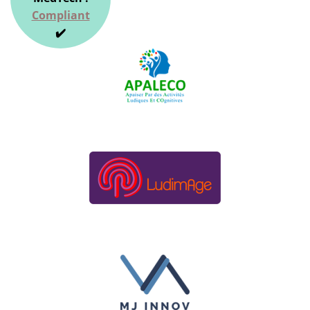
Compliant
✔️