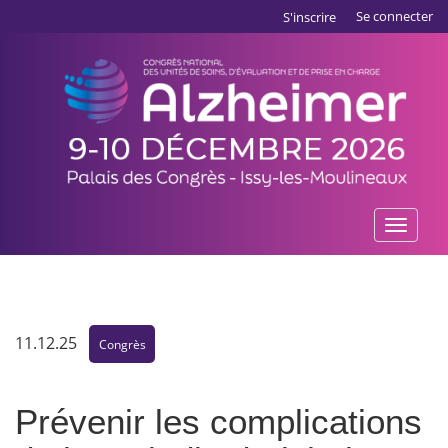
Aller
Panneau de gestion des cookies
Se connecter
S'inscrire
au
contenu
principal
Toggle
naviga
11.12.25
Congrès
Prévenir les complications