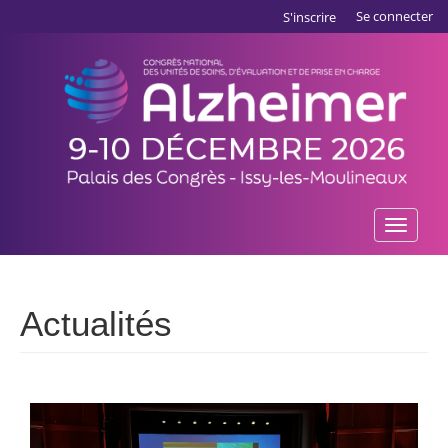
Aller
Panneau de gestion des cookies
Se connecter
S'inscrire
au
contenu
principal
Toggle
naviga
Actualités